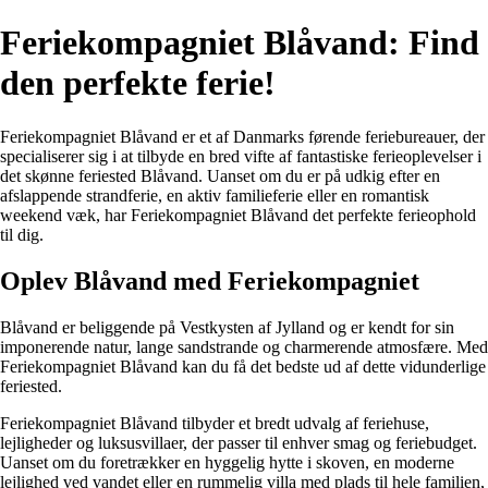
Feriekompagniet Blåvand: Find
den perfekte ferie!
Feriekompagniet Blåvand er et af Danmarks førende feriebureauer, der
specialiserer sig i at tilbyde en bred vifte af fantastiske ferieoplevelser i
det skønne feriested Blåvand. Uanset om du er på udkig efter en
afslappende strandferie, en aktiv familieferie eller en romantisk
weekend væk, har Feriekompagniet Blåvand det perfekte ferieophold
til dig.
Oplev Blåvand med Feriekompagniet
Blåvand er beliggende på Vestkysten af Jylland og er kendt for sin
imponerende natur, lange sandstrande og charmerende atmosfære. Med
Feriekompagniet Blåvand kan du få det bedste ud af dette vidunderlige
feriested.
Feriekompagniet Blåvand tilbyder et bredt udvalg af feriehuse,
lejligheder og luksusvillaer, der passer til enhver smag og feriebudget.
Uanset om du foretrækker en hyggelig hytte i skoven, en moderne
lejlighed ved vandet eller en rummelig villa med plads til hele familien,