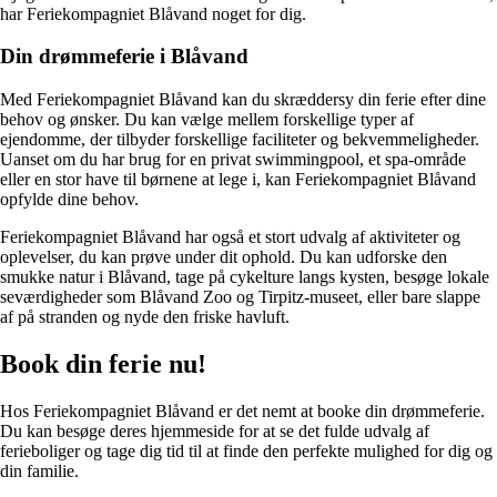
har Feriekompagniet Blåvand noget for dig.
Din drømmeferie i Blåvand
Med Feriekompagniet Blåvand kan du skræddersy din ferie efter dine
behov og ønsker. Du kan vælge mellem forskellige typer af
ejendomme, der tilbyder forskellige faciliteter og bekvemmeligheder.
Uanset om du har brug for en privat swimmingpool, et spa-område
eller en stor have til børnene at lege i, kan Feriekompagniet Blåvand
opfylde dine behov.
Feriekompagniet Blåvand har også et stort udvalg af aktiviteter og
oplevelser, du kan prøve under dit ophold. Du kan udforske den
smukke natur i Blåvand, tage på cykelture langs kysten, besøge lokale
seværdigheder som Blåvand Zoo og Tirpitz-museet, eller bare slappe
af på stranden og nyde den friske havluft.
Book din ferie nu!
Hos Feriekompagniet Blåvand er det nemt at booke din drømmeferie.
Du kan besøge deres hjemmeside for at se det fulde udvalg af
ferieboliger og tage dig tid til at finde den perfekte mulighed for dig og
din familie.