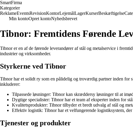
Smart
Firma
Kategorier
Reklame
Events
Revision
Kontor
Lejemål
Lager
Kurser
Beskæftigelse
Cate
Min konto
Opret konto
Nyhedsbrevet
Tibnor: Fremtidens Førende Leve
Tibnor er en af de førende leverandører af stål og metalservice i fremt
industrier og virksomheder.
Styrkerne ved Tibnor
Tibnor har et solidt ry som en pålidelig og troværdig partner inden for 
inkluderer:
Tilpassede løsninger: Tibnor kan skræddersy løsninger til at i
Dygtige specialister: Tibnor har et team af eksperter inden for stå
Kvalitetsprodukter: Tibnor tilbyder et bredt udvalg af stål og met
Effektiv logistik: Tibnor har et velfungerende logistiksystem, der 
Tjenester og produkter