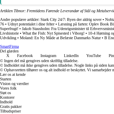
Artiklen Tibnor: Fremtidens Førende Leverandør af Stål og Metalservi
Andre populære artikler:
Stark City 24/7: Byen der aldrig sover
•
Nobia
76
•
Udnyt potentialet i dine felter
•
Læsning på farten: Oplev Book Bi
Superfrugt!
•
Jakob Stausholm: Fra Udenrigsminister til Erhvervsminis
Livshistorie
•
What the Fish: Nyt Spisested i Viborg!
•
10-4 Hørning o
Udvikling
•
Moland: En Ny Måde at Befæste Danmarks Natur
•
B Ene
Smart
Firma
Del glæden
X
Facebook
Instagram
LinkedIn
YouTube
Pin
© Ingen del må gengives uden skriftlig tilladelse.
© Indholdet må ikke gengives uden tilladelse. Nogle links på siden ka
© Ophavsretten tilhører os og alt indhold er beskyttet. Vi samarbejder 
Lær os at kende
Starten
Vision og værdier
Vores folk
Støt os
Kontorer
Indhold
Gratis pakker
Tilbudspriser