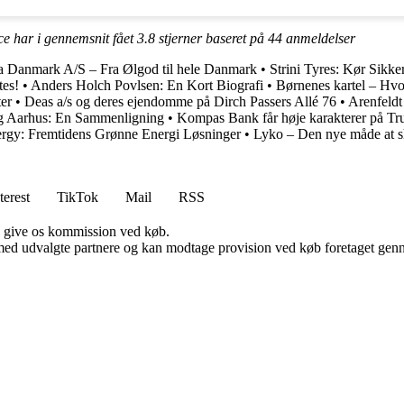
ce har i gennemsnit fået
3.8
stjerner baseret på
44
anmeldelser
 Danmark A/S – Fra Ølgod til hele Danmark
•
Strini Tyres: Kør Sikke
tes!
•
Anders Holch Povlsen: En Kort Biografi
•
Børnenes kartel – Hvo
ter
•
Deas a/s og deres ejendomme på Dirch Passers Allé 76
•
Arenfeldt
g Aarhus: En Sammenligning
•
Kompas Bank får høje karakterer på Tru
rgy: Fremtidens Grønne Energi Løsninger
•
Lyko – Den nye måde at s
terest
TikTok
Mail
RSS
n give os kommission ved køb.
med udvalgte partnere og kan modtage provision ved køb foretaget gennem