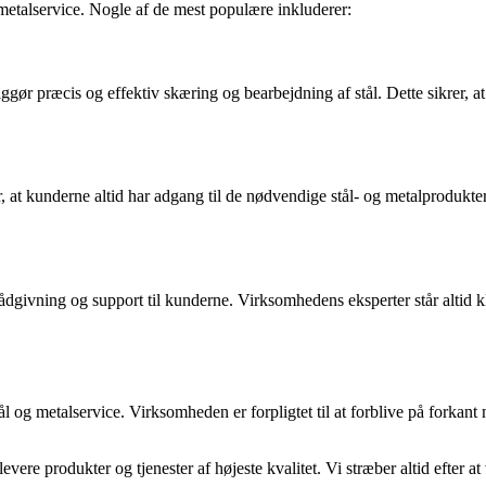
g metalservice. Nogle af de mest populære inkluderer:
ør præcis og effektiv skæring og bearbejdning af stål. Dette sikrer, a
r, at kunderne altid har adgang til de nødvendige stål- og metalprodukte
ådgivning og support til kunderne. Virksomhedens eksperter står altid kl
tål og metalservice. Virksomheden er forpligtet til at forblive på forka
ere produkter og tjenester af højeste kvalitet. Vi stræber altid efter a