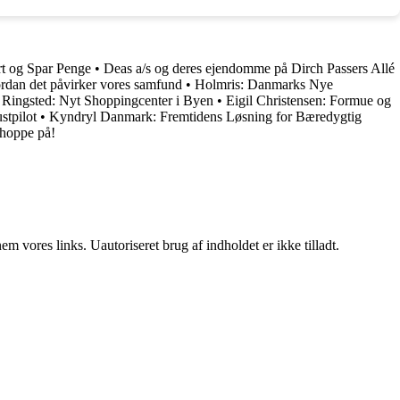
rt og Spar Penge
•
Deas a/s og deres ejendomme på Dirch Passers Allé
rdan det påvirker vores samfund
•
Holmris: Danmarks Nye
 Ringsted: Nyt Shoppingcenter i Byen
•
Eigil Christensen: Formue og
stpilot
•
Kyndryl Danmark: Fremtidens Løsning for Bæredygtig
hoppe på!
 vores links. Uautoriseret brug af indholdet er ikke tilladt.