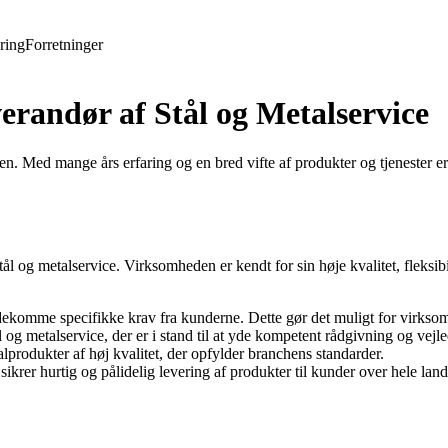
ring
Forretninger
randør af Stål og Metalservice
iden. Med mange års erfaring og en bred vifte af produkter og tjenester
stål og metalservice. Virksomheden er kendt for sin høje kvalitet, fleksi
mødekomme specifikke krav fra kunderne. Dette gør det muligt for virk
l og metalservice, der er i stand til at yde kompetent rådgivning og vejl
alprodukter af høj kvalitet, der opfylder branchens standarder.
sikrer hurtig og pålidelig levering af produkter til kunder over hele land