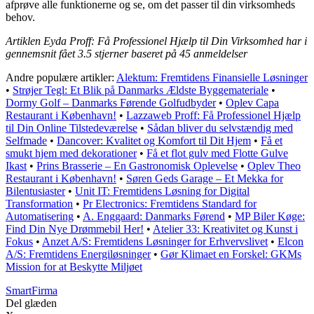
afprøve alle funktionerne og se, om det passer til din virksomheds
behov.
Artiklen Eyda Proff: Få Professionel Hjælp til Din Virksomhed har i
gennemsnit fået
3.5
stjerner baseret på
45
anmeldelser
Andre populære artikler:
Alektum: Fremtidens Finansielle Løsninger
•
Strøjer Tegl: Et Blik på Danmarks Ældste Byggemateriale
•
Dormy Golf – Danmarks Førende Golfudbyder
•
Oplev Capa
Restaurant i København!
•
Lazzaweb Proff: Få Professionel Hjælp
til Din Online Tilstedeværelse
•
Sådan bliver du selvstændig med
Selfmade
•
Dancover: Kvalitet og Komfort til Dit Hjem
•
Få et
smukt hjem med dekorationer
•
Få et flot gulv med Flotte Gulve
Ikast
•
Prins Brasserie – En Gastronomisk Oplevelse
•
Oplev Theo
Restaurant i København!
•
Søren Geds Garage – Et Mekka for
Bilentusiaster
•
Unit IT: Fremtidens Løsning for Digital
Transformation
•
Pr Electronics: Fremtidens Standard for
Automatisering
•
A. Enggaard: Danmarks Førend
•
MP Biler Køge:
Find Din Nye Drømmebil Her!
•
Atelier 33: Kreativitet og Kunst i
Fokus
•
Anzet A/S: Fremtidens Løsninger for Erhvervslivet
•
Elcon
A/S: Fremtidens Energiløsninger
•
Gør Klimaet en Forskel: GKMs
Mission for at Beskytte Miljøet
Smart
Firma
Del glæden