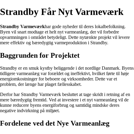
Strandby Får Nyt Varmeværk
Strandby Varmeværk
har gode nyheder til deres lokalbefolkning.
Byen vil snart modtage et helt nyt varmeanlæg, der vil forbedre
opvarmningen i området betydeligt. Dette nytænkte projekt vil levere
mere effektiv og bæredygtig varmeproduktion i Strandby.
Baggrunden for Projektet
Strandby er en smuk kystby beliggende i det nordlige Danmark. Byens
tidligere varmeanlæg var forældet og ineffektivt, hvilket førte til høje
energiomkostninger for beboere og virksomheder. Dette var et
problem, der længe har plaget fællesskabet.
Derfor har Strandby Varmeværk besluttet at tage skridt i retning af en
mere bæredygtig fremtid. Ved at investere i et nyt varmeanlæg vil de
kunne reducere byens energiforbrug og samtidig mindske deres
negative indvirkning på miljøet.
Fordelene ved det Nye Varmeanlæg