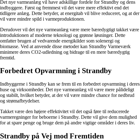
Det nye varmeanlæg vil have adskillige fordele for Strandby og dens
indbyggere. Først og fremmest vil det være mere effektivt end det
tidligere anlæg. Dette betyder, at energitab vil blive reduceret, og at der
vil være mindre spild i varmeproduktionen.
Derudover vil det nye varmeanlæg være mere bæredygtigt takket være
introduktionen af ​​moderne teknologi og grønne løsninger. Dette
omfatter brugen af ​​vedvarende energikilder som solenergi og
biomasse. Ved at anvende disse metoder kan Strandby Varmeværk
minimere deres CO2-udledning og bidrage til en mere bæredygtig
fremtid.
Forbedret Opvarmning i Strandby
Indbyggerne i Strandby kan se frem til en forbedret opvarmning i deres
huse og virksomheder. Det nye varmeanlæg vil være mere pålideligt
og stabilt, hvilket betyder, at der vil være mindre chance for nedbrud
og strømafbrydelser.
Takket være den højere effektivitet vil det også føre til reducerede
varmeregninger for beboerne i Strandby. Dette vil give dem mulighed
for at spare penge og bruge dem på andre vigtige områder i deres liv.
Strandby på Vej mod Fremtiden