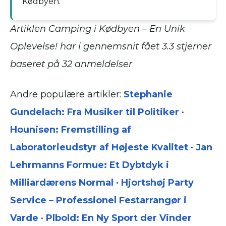
Kødbyen.
Artiklen Camping i Kødbyen – En Unik
Oplevelse! har i gennemsnit fået
3.3
stjerner
baseret på
32
anmeldelser
Andre populære artikler:
Stephanie
Gundelach: Fra Musiker til Politiker
•
Hounisen: Fremstilling af
Laboratorieudstyr af Højeste Kvalitet
•
Jan
Lehrmanns Formue: Et Dybtdyk i
Milliardærens Normal
•
Hjortshøj Party
Service – Professionel Festarrangør i
Varde
•
Plbold: En Ny Sport der Vinder