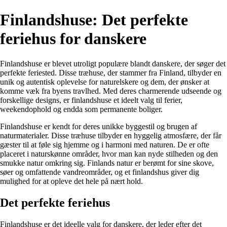
Finlandshuse: Det perfekte
feriehus for danskere
Finlandshuse er blevet utroligt populære blandt danskere, der søger det
perfekte feriested. Disse træhuse, der stammer fra Finland, tilbyder en
unik og autentisk oplevelse for naturelskere og dem, der ønsker at
komme væk fra byens travlhed. Med deres charmerende udseende og
forskellige designs, er finlandshuse et ideelt valg til ferier,
weekendophold og endda som permanente boliger.
Finlandshuse er kendt for deres unikke byggestil og brugen af
naturmaterialer. Disse træhuse tilbyder en hyggelig atmosfære, der får
gæster til at føle sig hjemme og i harmoni med naturen. De er ofte
placeret i naturskønne områder, hvor man kan nyde stilheden og den
smukke natur omkring sig. Finlands natur er berømt for sine skove,
søer og omfattende vandreområder, og et finlandshus giver dig
mulighed for at opleve det hele på nært hold.
Det perfekte feriehus
Finlandshuse er det ideelle valg for danskere, der leder efter det