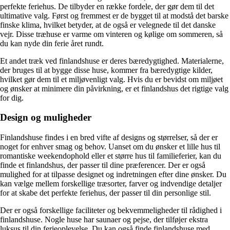
perfekte feriehus. De tilbyder en række fordele, der gør dem til det
ultimative valg. Først og fremmest er de bygget til at modstå det barske
finske klima, hvilket betyder, at de også er velegnede til det danske
vejr. Disse træhuse er varme om vinteren og kølige om sommeren, så
du kan nyde din ferie året rundt.
Et andet træk ved finlandshuse er deres bæredygtighed. Materialerne,
der bruges til at bygge disse huse, kommer fra bæredygtige kilder,
hvilket gør dem til et miljøvenligt valg. Hvis du er bevidst om miljøet
og ønsker at minimere din påvirkning, er et finlandshus det rigtige valg
for dig.
Design og muligheder
Finlandshuse findes i en bred vifte af designs og størrelser, så der er
noget for enhver smag og behov. Uanset om du ønsker et lille hus til
romantiske weekendophold eller et større hus til familieferier, kan du
finde et finlandshus, der passer til dine præferencer. Der er også
mulighed for at tilpasse designet og indretningen efter dine ønsker. Du
kan vælge mellem forskellige træsorter, farver og indvendige detaljer
for at skabe det perfekte feriehus, der passer til din personlige stil.
Der er også forskellige faciliteter og bekvemmeligheder til rådighed i
finlandshuse. Nogle huse har saunaer og pejse, der tilføjer ekstra
luksus til din ferieoplevelse. Du kan også finde finlandshuse med