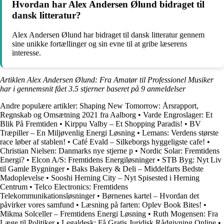
Hvordan har Alex Andersen Ølund bidraget til
dansk litteratur?
Alex Andersen Ølund har bidraget til dansk litteratur gennem
sine unikke fortællinger og sin evne til at gribe læserens
interesse.
Artiklen Alex Andersen Ølund: Fra Amatør til Professionel Musiker
har i gennemsnit fået
3.5
stjerner baseret på
9
anmeldelser
Andre populære artikler:
Shaping New Tomorrow: Årsrapport,
Regnskab og Omsætning 2021 fra Aalborg
•
Varde Engroslager: Et
Blik På Fremtiden
•
Kirppu Valby – Et Shopping Paradis!
•
BV
Træpiller – En Miljøvenlig Energi Løsning
•
Lemans: Verdens største
race løber af stablen!
•
Café Evald – Silkeborgs hyggeligste cafe!
•
Christian Nielsen: Danmarks nye stjerne p
•
Nordic Solar: Fremtidens
Energi?
•
Elcon A/S: Fremtidens Energiløsninger
•
STB Byg: Nyt Liv
til Gamle Bygninger
•
Baks Bakery & Deli – Middelfarts Bedste
Madoplevelse
•
Sooshi Herning City – Nyt Spisested i Herning
Centrum
•
Telco Electronics: Fremtidens
Telekommunikationsløsninger
•
Børnenes kartel – Hvordan det
påvirker vores samfund
•
Læsning på farten: Oplev Book Bites!
•
Mikma Solceller – Fremtidens Energi Løsning
•
Ruth Mogensen: Fra
Læge til Politiker
•
Legaldesk: Få Gratis Juridisk Rådgivning Online
•