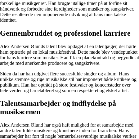
forskellige musikgenrer. Han brugte utallige timer på at forfine sit
håndværk og forbedre sine færdigheder som musiker og sangskriver.
Dette resulterede i en imponerende udvikling af hans musikalske
identitet.
Gennembruddet og professionel karriere
Alex Andersen Ølunds talent blev opdaget af en talentjæger, der hørte
ham optræde på en lokal musikfestival. Dette møde blev vendepunktet
for hans karriere som musiker. Han fik en pladekontrakt og begyndte at
arbejde med anerkendte producere og sangskrivere.
Siden da har han udgivet flere succesfulde singler og album. Hans
unikke stemme og rige musikalske stil har imponeret både kritikere og
publikum. Han har optrådt på store festivaler og koncertsteder over
hele verden og har etableret sig som en respekteret og elsket artist.
Talentsamarbejder og indflydelse på
musikscenen
Alex Andersen Ølund har også haft mulighed for at samarbejde med
andre talentfulde musikere og kunstnere inden for branchen. Hans
samarbejder har ført til nogle bemærkelsesværdige musikalske værker