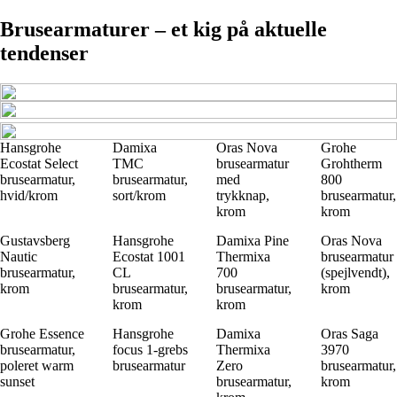
Brusearmaturer – et kig på aktuelle
tendenser
Hansgrohe
Damixa
Oras Nova
Grohe
Ecostat Select
TMC
brusearmatur
Grohtherm
brusearmatur,
brusearmatur,
med
800
hvid/krom
sort/krom
trykknap,
brusearmatur,
krom
krom
Gustavsberg
Hansgrohe
Damixa Pine
Oras Nova
Nautic
Ecostat 1001
Thermixa
brusearmatur
brusearmatur,
CL
700
(spejlvendt),
krom
brusearmatur,
brusearmatur,
krom
krom
krom
Grohe Essence
Hansgrohe
Damixa
Oras Saga
brusearmatur,
focus 1-grebs
Thermixa
3970
poleret warm
brusearmatur
Zero
brusearmatur,
sunset
brusearmatur,
krom