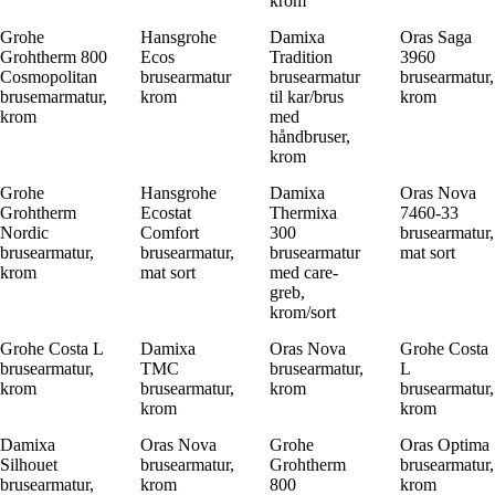
krom
Grohe
Hansgrohe
Damixa
Oras Saga
Grohtherm 800
Ecos
Tradition
3960
Cosmopolitan
brusearmatur
brusearmatur
brusearmatur,
brusemarmatur,
krom
til kar/brus
krom
krom
med
håndbruser,
krom
Grohe
Hansgrohe
Damixa
Oras Nova
Grohtherm
Ecostat
Thermixa
7460-33
Nordic
Comfort
300
brusearmatur,
brusearmatur,
brusearmatur,
brusearmatur
mat sort
krom
mat sort
med care-
greb,
krom/sort
Grohe Costa L
Damixa
Oras Nova
Grohe Costa
brusearmatur,
TMC
brusearmatur,
L
krom
brusearmatur,
krom
brusearmatur,
krom
krom
Damixa
Oras Nova
Grohe
Oras Optima
Silhouet
brusearmatur,
Grohtherm
brusearmatur,
brusearmatur,
krom
800
krom