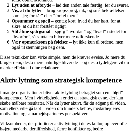
Lyt uden at afbryde
– lad den anden tale færdig, før du svarer.
Vis, at du lytter
– brug kropssprog, nik, og små bekræftelser
som “jeg forstår” eller “fortæl mere”.
Opsummer og spejl
– gentag kort, hvad du har hørt, for at
sikre, at du har forstået rigtigt.
Stil åbne spørgsmål
– spørg “hvordan” og “hvad” i stedet for
“hvorfor”, så samtalen bliver mere udforskende.
Vær opmærksom på følelser
– lyt ikke kun til ordene, men
også til stemningen bag dem.
Disse teknikker kan virke simple, men de kræver øvelse. Jo mere du
bruger dem, desto mere naturlige bliver de – og desto tydeligere vil du
mærke effekten i dine relationer.
Aktiv lytning som strategisk kompetence
I mange organisationer bliver aktiv lytning betragtet som en “blød”
kompetence. Men i virkeligheden er det en strategisk evne, der kan
skabe målbare resultater. Når du lytter aktivt, får du adgang til viden,
som ellers ville gå tabt – viden om kunders behov, medarbejderes
motivation og samarbejdspartneres perspektiver.
Virksomheder, der prioriterer aktiv lytning i deres kultur, oplever ofte
højere medarbejdertilfredshed, færre konflikter og bedre