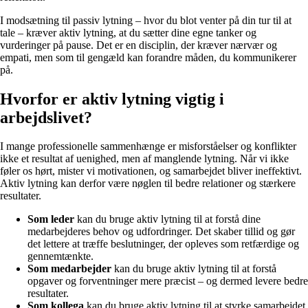
I modsætning til passiv lytning – hvor du blot venter på din tur til at
tale – kræver aktiv lytning, at du sætter dine egne tanker og
vurderinger på pause. Det er en disciplin, der kræver nærvær og
empati, men som til gengæld kan forandre måden, du kommunikerer
på.
Hvorfor er aktiv lytning vigtig i
arbejdslivet?
I mange professionelle sammenhænge er misforståelser og konflikter
ikke et resultat af uenighed, men af manglende lytning. Når vi ikke
føler os hørt, mister vi motivationen, og samarbejdet bliver ineffektivt.
Aktiv lytning kan derfor være nøglen til bedre relationer og stærkere
resultater.
Som leder
kan du bruge aktiv lytning til at forstå dine
medarbejderes behov og udfordringer. Det skaber tillid og gør
det lettere at træffe beslutninger, der opleves som retfærdige og
gennemtænkte.
Som medarbejder
kan du bruge aktiv lytning til at forstå
opgaver og forventninger mere præcist – og dermed levere bedre
resultater.
Som kollega
kan du bruge aktiv lytning til at styrke samarbejdet