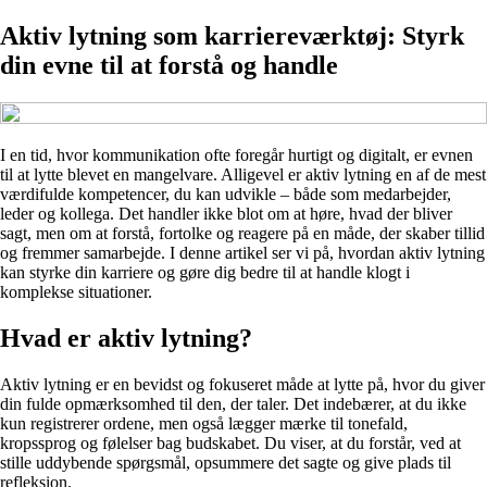
Aktiv lytning som karriereværktøj: Styrk
din evne til at forstå og handle
I en tid, hvor kommunikation ofte foregår hurtigt og digitalt, er evnen
til at lytte blevet en mangelvare. Alligevel er aktiv lytning en af de mest
værdifulde kompetencer, du kan udvikle – både som medarbejder,
leder og kollega. Det handler ikke blot om at høre, hvad der bliver
sagt, men om at forstå, fortolke og reagere på en måde, der skaber tillid
og fremmer samarbejde. I denne artikel ser vi på, hvordan aktiv lytning
kan styrke din karriere og gøre dig bedre til at handle klogt i
komplekse situationer.
Hvad er aktiv lytning?
Aktiv lytning er en bevidst og fokuseret måde at lytte på, hvor du giver
din fulde opmærksomhed til den, der taler. Det indebærer, at du ikke
kun registrerer ordene, men også lægger mærke til tonefald,
kropssprog og følelser bag budskabet. Du viser, at du forstår, ved at
stille uddybende spørgsmål, opsummere det sagte og give plads til
refleksion.