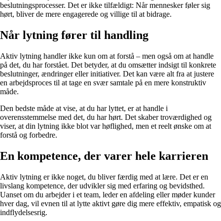
beslutningsprocesser. Det er ikke tilfældigt: Når mennesker føler sig
hørt, bliver de mere engagerede og villige til at bidrage.
Når lytning fører til handling
Aktiv lytning handler ikke kun om at forstå – men også om at handle
på det, du har forstået. Det betyder, at du omsætter indsigt til konkrete
beslutninger, ændringer eller initiativer. Det kan være alt fra at justere
en arbejdsproces til at tage en svær samtale på en mere konstruktiv
måde.
Den bedste måde at vise, at du har lyttet, er at handle i
overensstemmelse med det, du har hørt. Det skaber troværdighed og
viser, at din lytning ikke blot var høflighed, men et reelt ønske om at
forstå og forbedre.
En kompetence, der varer hele karrieren
Aktiv lytning er ikke noget, du bliver færdig med at lære. Det er en
livslang kompetence, der udvikler sig med erfaring og bevidsthed.
Uanset om du arbejder i et team, leder en afdeling eller møder kunder
hver dag, vil evnen til at lytte aktivt gøre dig mere effektiv, empatisk og
indflydelsesrig.