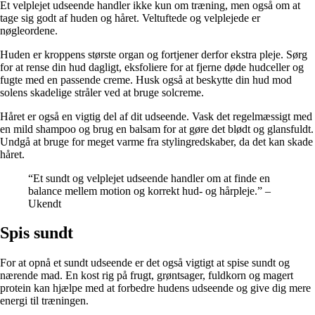
Et velplejet udseende handler ikke kun om træning, men også om at
tage sig godt af huden og håret. Veltuftede og velplejede er
nøgleordene.
Huden er kroppens største organ og fortjener derfor ekstra pleje. Sørg
for at rense din hud dagligt, eksfoliere for at fjerne døde hudceller og
fugte med en passende creme. Husk også at beskytte din hud mod
solens skadelige stråler ved at bruge solcreme.
Håret er også en vigtig del af dit udseende. Vask det regelmæssigt med
en mild shampoo og brug en balsam for at gøre det blødt og glansfuldt.
Undgå at bruge for meget varme fra stylingredskaber, da det kan skade
håret.
“Et sundt og velplejet udseende handler om at finde en
balance mellem motion og korrekt hud- og hårpleje.” –
Ukendt
Spis sundt
For at opnå et sundt udseende er det også vigtigt at spise sundt og
nærende mad. En kost rig på frugt, grøntsager, fuldkorn og magert
protein kan hjælpe med at forbedre hudens udseende og give dig mere
energi til træningen.