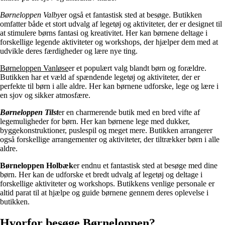
Børneloppen Valby
er også et fantastisk sted at besøge. Butikken
omfatter både et stort udvalg af legetøj og aktiviteter, der er designet til
at stimulere børns fantasi og kreativitet. Her kan børnene deltage i
forskellige legende aktiviteter og workshops, der hjælper dem med at
udvikle deres færdigheder og lære nye ting.
Børneloppen Vanløse
er et populært valg blandt børn og forældre.
Butikken har et væld af spændende legetøj og aktiviteter, der er
perfekte til børn i alle aldre. Her kan børnene udforske, lege og lære i
en sjov og sikker atmosfære.
Børneloppen Tilst
er en charmerende butik med en bred vifte af
legemuligheder for børn. Her kan børnene lege med dukker,
byggekonstruktioner, puslespil og meget mere. Butikken arrangerer
også forskellige arrangementer og aktiviteter, der tiltrækker børn i alle
aldre.
Børneloppen Holbæk
er endnu et fantastisk sted at besøge med dine
børn. Her kan de udforske et bredt udvalg af legetøj og deltage i
forskellige aktiviteter og workshops. Butikkens venlige personale er
altid parat til at hjælpe og guide børnene gennem deres oplevelse i
butikken.
Hvorfor besøge Børneloppen?