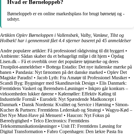
Hvad er Børneloppeb?
Børneloppeb er en online markedsplass for brugt børnetøj og -
udstyr.
Artiklen Oplev Børneloppen i Vallensbæk, Valby, Vanløse, Tilst og
Holbæk! har i gennemsnit fået
4.4
stjerner baseret på
45
anmeldelser
Andre populære artikler:
Få professionel rådgivning til dit byggeri
•
Ambiente: Sådan skaber du et behageligt miljø i dit hjem
•
Opdag
Lisen.dk – Få et overblik over det populære tøjmærke og deres
Trustpilot-anmeldelser
•
Bottega Estadio: Det nye italienske mærke på
banen
•
Pandasia: Nyt fænomen på det danske marked
•
Oplev Det
Magiske Paradis!
•
Jacob Lyth: Fra Amatør til Professionel Musiker
•
Scandi Byg: Bygninger med Skandinavisk Design
•
Elis Danmark:
Fremtidens Vaskeri og Berendsen-Løsninger
•
Inkpro går konkurs –
virksomheden lukker dørene
•
Kølemøller: Effektiv Køling til
Industrielle Formål
•
Eurodeli: Nyt Spændende Madkoncept i
Danmark
•
Dansk Nordenta: Kvalitet og Service i Hørning
•
Simon-
Kucher & Partners: Fremtidens Lederskab og Strategi
•
Wagyu-Kød –
Det Nye Must-Have på Menuen!
•
Haucon: Nyt Fokus på
Bæredygtighed
•
Telco Electronics: Fremtidens
Telekommunikationsløsninger
•
Unit IT: Fremtidens Løsning for
Digital Transformation
•
Fabro Copenhagen: Den lækre Pasta fra