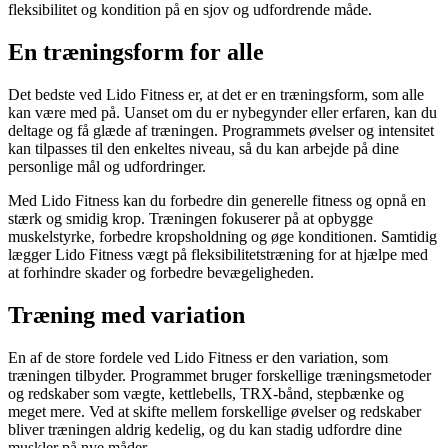
fleksibilitet og kondition på en sjov og udfordrende måde.
En træningsform for alle
Det bedste ved Lido Fitness er, at det er en træningsform, som alle
kan være med på. Uanset om du er nybegynder eller erfaren, kan du
deltage og få glæde af træningen. Programmets øvelser og intensitet
kan tilpasses til den enkeltes niveau, så du kan arbejde på dine
personlige mål og udfordringer.
Med Lido Fitness kan du forbedre din generelle fitness og opnå en
stærk og smidig krop. Træningen fokuserer på at opbygge
muskelstyrke, forbedre kropsholdning og øge konditionen. Samtidig
lægger Lido Fitness vægt på fleksibilitetstræning for at hjælpe med
at forhindre skader og forbedre bevægeligheden.
Træning med variation
En af de store fordele ved Lido Fitness er den variation, som
træningen tilbyder. Programmet bruger forskellige træningsmetoder
og redskaber som vægte, kettlebells, TRX-bånd, stepbænke og
meget mere. Ved at skifte mellem forskellige øvelser og redskaber
bliver træningen aldrig kedelig, og du kan stadig udfordre dine
muskler på nye måder.