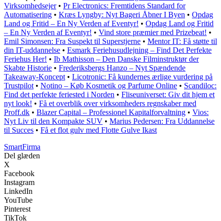
Virksomhedsejer
•
Pr Electronics: Fremtidens Standard for
Automatisering
•
Kræs Lyngby: Nyt Bageri Åbner I Byen
•
Opdag
Land og Fritid – En Ny Verden af Eventyr!
•
Opdag Land og Fritid
– En Ny Verden af Eventyr!
•
Vind store præmier med Prizebeat!
•
Emil Simonsen: Fra Suspekt til Superstjerne
•
Mentor IT: Få støtte til
din IT-uddannelse
•
Esmark Feriehusudlejning – Find Det Perfekte
Feriehus Her!
•
Ib Mathisson – Den Danske Filminstruktør der
Skabte Historie
•
Frederiksbergs Hanzo – Nyt Spændende
Takeaway-Koncept
•
Licotronic: Få kundernes ærlige vurdering på
Trustpilot
•
Notino – Køb Kosmetik og Parfume Online
•
Scandiloc:
Find det perfekte feriested i Norden
•
Fliseuniverset: Giv dit hjem et
nyt look!
•
Få et overblik over virksomheders regnskaber med
Proff.dk
•
Blazer Capital – Professionel Kapitalforvaltning
•
Vios:
Nyt Liv til den Kompakte SUV
•
Marius Pedersen: Fra Uddannelse
til Succes
•
Få et flot gulv med Flotte Gulve Ikast
Smart
Firma
Del glæden
X
Facebook
Instagram
LinkedIn
YouTube
Pinterest
TikTok