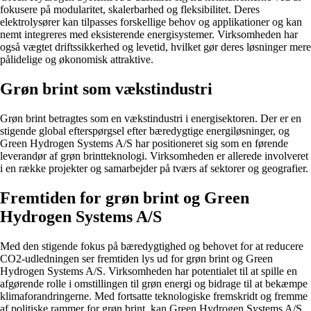
fokusere på modularitet, skalerbarhed og fleksibilitet. Deres
elektrolysører kan tilpasses forskellige behov og applikationer og kan
nemt integreres med eksisterende energisystemer. Virksomheden har
også vægtet driftssikkerhed og levetid, hvilket gør deres løsninger mere
pålidelige og økonomisk attraktive.
Grøn brint som vækstindustri
Grøn brint betragtes som en vækstindustri i energisektoren. Der er en
stigende global efterspørgsel efter bæredygtige energiløsninger, og
Green Hydrogen Systems A/S har positioneret sig som en førende
leverandør af grøn brintteknologi. Virksomheden er allerede involveret
i en række projekter og samarbejder på tværs af sektorer og geografier.
Fremtiden for grøn brint og Green
Hydrogen Systems A/S
Med den stigende fokus på bæredygtighed og behovet for at reducere
CO2-udledningen ser fremtiden lys ud for grøn brint og Green
Hydrogen Systems A/S. Virksomheden har potentialet til at spille en
afgørende rolle i omstillingen til grøn energi og bidrage til at bekæmpe
klimaforandringerne. Med fortsatte teknologiske fremskridt og fremme
af politiske rammer for grøn brint, kan Green Hydrogen Systems A/S