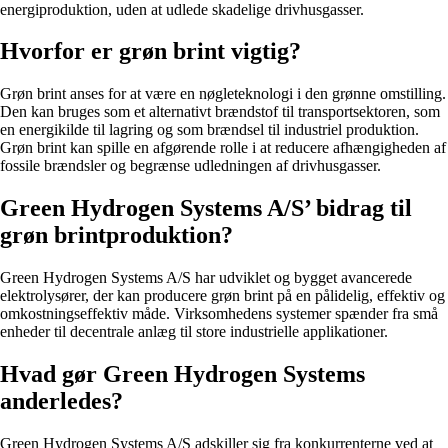
energiproduktion, uden at udlede skadelige drivhusgasser.
Hvorfor er grøn brint vigtig?
Grøn brint anses for at være en nøgleteknologi i den grønne omstilling.
Den kan bruges som et alternativt brændstof til transportsektoren, som
en energikilde til lagring og som brændsel til industriel produktion.
Grøn brint kan spille en afgørende rolle i at reducere afhængigheden af
fossile brændsler og begrænse udledningen af drivhusgasser.
Green Hydrogen Systems A/S’ bidrag til
grøn brintproduktion?
Green Hydrogen Systems A/S har udviklet og bygget avancerede
elektrolysører, der kan producere grøn brint på en pålidelig, effektiv og
omkostningseffektiv måde. Virksomhedens systemer spænder fra små
enheder til decentrale anlæg til store industrielle applikationer.
Hvad gør Green Hydrogen Systems
anderledes?
Green Hydrogen Systems A/S adskiller sig fra konkurrenterne ved at