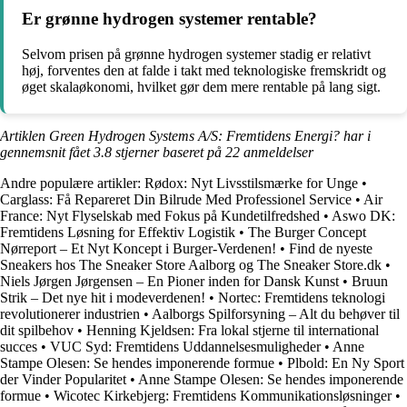
Er grønne hydrogen systemer rentable?
Selvom prisen på grønne hydrogen systemer stadig er relativt
høj, forventes den at falde i takt med teknologiske fremskridt og
øget skalaøkonomi, hvilket gør dem mere rentable på lang sigt.
Artiklen Green Hydrogen Systems A/S: Fremtidens Energi? har i
gennemsnit fået
3.8
stjerner baseret på
22
anmeldelser
Andre populære artikler:
Rødox: Nyt Livsstilsmærke for Unge
•
Carglass: Få Repareret Din Bilrude Med Professionel Service
•
Air
France: Nyt Flyselskab med Fokus på Kundetilfredshed
•
Aswo DK:
Fremtidens Løsning for Effektiv Logistik
•
The Burger Concept
Nørreport – Et Nyt Koncept i Burger-Verdenen!
•
Find de nyeste
Sneakers hos The Sneaker Store Aalborg og The Sneaker Store.dk
•
Niels Jørgen Jørgensen – En Pioner inden for Dansk Kunst
•
Bruun
Strik – Det nye hit i modeverdenen!
•
Nortec: Fremtidens teknologi
revolutionerer industrien
•
Aalborgs Spilforsyning – Alt du behøver til
dit spilbehov
•
Henning Kjeldsen: Fra lokal stjerne til international
succes
•
VUC Syd: Fremtidens Uddannelsesmuligheder
•
Anne
Stampe Olesen: Se hendes imponerende formue
•
Plbold: En Ny Sport
der Vinder Popularitet
•
Anne Stampe Olesen: Se hendes imponerende
formue
•
Wicotec Kirkebjerg: Fremtidens Kommunikationsløsninger
•