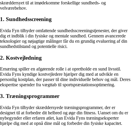
skræddersyet til at imødekomme forskellige sundheds- og
velværebehov.
1. Sundhedsscreening
Evida Fyn tilbyder omfattende sundhedsscreeningstjenester, der giver
dig et indblik i din fysiske og mentale sundhed. Gennem avancerede
teknologier og nøjagtige målinger får du en grundig evaluering af din
sundhedstilstand og potentielle risici.
2. Kostvejledning
Ernæring spiller en afgørende rolle i at opretholde en sund livsstil.
Evida Fyns kyndige kostvejledere hjælper dig med at udvikle en
personlig kostplan, der passer til dine individuelle behov og mål. Deres
ekspertise spænder fra vægttab til sportspræstationsoptimering.
3. Træningsprogrammer
Evida Fyn tilbyder skræddersyede træningsprogrammer, der er
designet til at forbedre dit helbred og øge din fitness. Uanset om du er
nybegynder eller erfaren atlet, kan Evida Fyns træningseksperter
hjælpe dig med at opnå dine mål og forbedre din fysiske kapacitet.