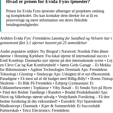
Hvad er prisen for Evida Fyns tjenester?
Prisen for Evida Fyns tjenester afhænger af projektets omfang
og kompleksitet. Du kan kontakte dem direkte for at få en
prisoversigt og mere information om deres fleksible
betalingsmuligheder.
Artiklen Evida Fyn: Fremtidens Løsning for Sundhed og Velvære har i
gennemsnit fået
3.1
stjerner baseret på
25
anmeldelser
Andre populære artikler:
Ny Biograf i Næstved: Nordisk Film åbner
dørene
•
Henning Kjeldsen: Fra lokal stjerne til international succes
•
Emil Kondrup: Danmarks nye stjerne på den internationale scene
•
Lej
en Clevr Car og Kør Komfortabelt!
•
Søren Geds Garage – Et Mekka
for Bilentusiaster
•
Agilent Technologies Denmark Aps: Fremtidens
Teknologi i Glostrup
•
Sindssyge Aps: Udsigten til et nyt Økonomisk
Paradigme
•
Få mest ud af dit budget med Billig-Billy!
•
Horne-Tistrup
Skolerne – Et Blik På Fremtiden
•
Esbjerg Gymnasium: Et
Uddannelsescenter i Topklasse
•
Viby Basalt – Et Smukt Syn på Byen
•
Find den Bedste Tandlæge i Randers
•
Bradal Produkthandel Aps:
Skrot og Silkeborgs største udvalg
•
Vestjyllands Forsikring – Få den
bedste forsikring til din virksomhed!
•
Eurodeli: Nyt Spændende
Madkoncept i Danmark
•
Kjær & Sommerfeldt: Et Succesfuldt
Partnerskab
•
Telco Electronics: Fremtidens